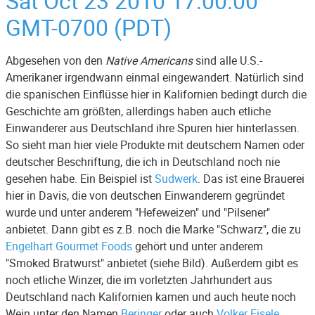
Sat Oct 23 2010 17:00:00
GMT-0700 (PDT)
Abgesehen von den
Native Americans
sind alle U.S.-
Amerikaner irgendwann einmal eingewandert. Natürlich sind
die spanischen Einflüsse hier in Kalifornien bedingt durch die
Geschichte am größten, allerdings haben auch etliche
Einwanderer aus Deutschland ihre Spuren hier hinterlassen.
So sieht man hier viele Produkte mit deutschem Namen oder
deutscher Beschriftung, die ich in Deutschland noch nie
gesehen habe. Ein Beispiel ist
Sudwerk
. Das ist eine Brauerei
hier in Davis, die von deutschen Einwanderern gegründet
wurde und unter anderem "Hefeweizen" und "Pilsener"
anbietet. Dann gibt es z.B. noch die Marke "Schwarz", die zu
Engelhart Gourmet Foods
gehört und unter anderem
"Smoked Bratwurst" anbietet (siehe Bild). Außerdem gibt es
noch etliche Winzer, die im vorletzten Jahrhundert aus
Deutschland nach Kalifornien kamen und auch heute noch
Wein unter den Namen
Beringer
oder auch
Volker Eisele