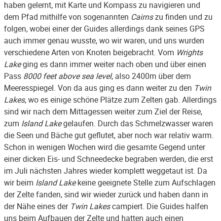
haben gelernt, mit Karte und Kompass zu navigieren und
dem Pfad mithilfe von sogenannten
Cairns
zu finden und zu
folgen, wobei einer der Guides allerdings dank seines GPS
auch immer genau wusste, wo wir waren, und uns wurden
verschiedene Arten von Knoten beigebracht. Vom
Wrights
Lake
ging es dann immer weiter nach oben und über einen
Pass
8000 feet above sea level
, also 2400m über dem
Meeresspiegel. Von da aus ging es dann weiter zu den
Twin
Lakes
, wo es einige schöne Plätze zum Zelten gab. Allerdings
sind wir nach dem Mittagessen weiter zum Ziel der Reise,
zum
Island Lake
gelaufen. Durch das Schmelzwasser waren
die Seen und Bäche gut geflutet, aber noch war relativ warm.
Schon in wenigen Wochen wird die gesamte Gegend unter
einer dicken Eis- und Schneedecke begraben werden, die erst
im Juli nächsten Jahres wieder komplett weggetaut ist. Da
wir beim
Island Lake
keine geeignete Stelle zum Aufschlagen
der Zelte fanden, sind wir wieder zurück und haben dann in
der Nähe eines der
Twin Lakes
campiert. Die Guides halfen
uns beim Aufbauen der Zelte und hatten auch einen