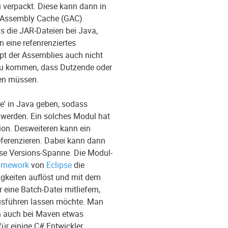
 verpackt. Diese kann dann in
l Assembly Cache (GAC)
ls die JAR-Dateien bei Java,
eine refenrenziertes
pt der Assemblies auch nicht
zu kommen, dass Dutzende oder
den müssen.
le' in Java geben, sodass
t werden. Ein solches Modul hat
ion. Desweiteren kann ein
ferenzieren. Dabei kann dann
sse Versions-Spanne. Die Modul-
amework
von
Eclipse
die
gkeiten auflöst und mit dem
 eine Batch-Datei mitliefern,
sführen lassen möchte. Man
ch auch bei Maven etwas
ür einige C# Entwickler