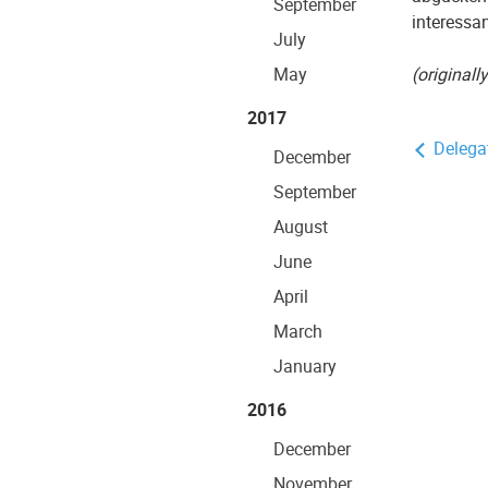
September
interessa
July
May
(original
2017
Delegat
December
September
August
June
April
March
January
2016
December
November