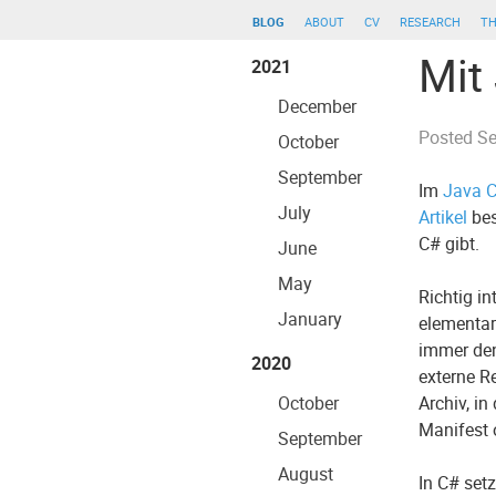
blog
about
cv
research
th
Mit
2021
December
Posted
Se
October
September
Im
Java 
July
Artikel
bes
C# gibt.
June
May
Richtig i
January
elementar
immer den
2020
externe Re
October
Archiv, i
Manifest 
September
August
In C# setz