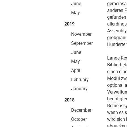
June
gemeinsam
anderen P
May
gefunden 
2019
allerding
Assembly 
November
grobgranu
September
Hunderte 
June
Lange Red
May
Bibliothe
April
einen ein
Modul zwa
February
optional 
January
Verwaltun
benötigte
2018
Betriebss
December
wenn es 
October
wird sich
abgucken.