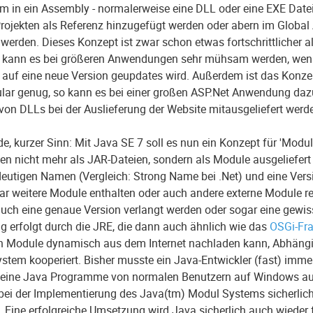
 in ein Assembly - normalerweise eine DLL oder eine EXE Datei
rojekten als Referenz hinzugefügt werden oder abern im Globa
werden. Dieses Konzept ist zwar schon etwas fortschrittlicher a
s kann es bei größeren Anwendungen sehr mühsam werden, wenn 
auf eine neue Version geupdates wird. Außerdem ist das Konze
lar genug, so kann es bei einer großen ASP.Net Anwendung da
von DLLs bei der Auslieferung der Website mitausgeliefert wer
e, kurzer Sinn: Mit Java SE 7 soll es nun ein Konzept für 'Modu
ken nicht mehr als JAR-Dateien, sondern als Module ausgeliefer
deutigen Namen (Vergleich: Strong Name bei .Net) und eine Vers
r weitere Module enthalten oder auch andere externe Module re
auch eine genaue Version verlangt werden oder sogar eine gewi
g erfolgt durch die JRE, die dann auch ähnlich wie das
OSGi-Fr
n Module dynamisch aus dem Internet nachladen kann, Abhängi
ystem kooperiert. Bisher musste ein Java-Entwickler (fast) immer
seine Java Programme von normalen Benutzern auf Windows au
 bei der Implementierung des Java(tm) Modul Systems sicherli
 Eine erfolgreiche Umsetzung wird Java sicherlich auch wieder f