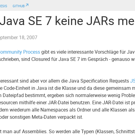
esis
github↗
 Java SE 7 keine JARs me
ptember 18, 2007
Community Process
gibt es viele interessante Vorschläge für Jav
chrieben, sind Closured für Java SE 7 im Gespräch - genauso wie
nteressant sind aber vor allem die Java Specification Requests
J
e Code-Einheit in Java ist die Klasse und da diese gemeinsa
 Dateipfad bestimmt, ergeben sich normalerweise wenig Problem
sourcen mithilfe einer JAR-Datei benutzen. Eine JAR-Datei ist pri
n dem wiederum alle Namespaces als Ordner und alle Klassen a
oder sonstigen Meta-Daten verpackt ist.
t man auf Assemblies. So werden alle Typen (Klassen, Schnittstel