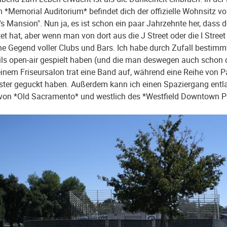
m *Memorial Auditorium* befindet dich der offizielle Wohnsitz 
s Mansion". Nun ja, es ist schon ein paar Jahrzehnte her, dass d
et hat, aber wenn man von dort aus die J Street oder die I Stre
ne Gegend voller Clubs und Bars. Ich habe durch Zufall bestimm
ils open-air gespielt haben (und die man deswegen auch schon dr
einem Friseursalon trat eine Band auf, während eine Reihe von 
ter geguckt haben. Außerdem kann ich einen Spaziergang entl
von *Old Sacramento* und westlich des *Westfield Downtown P