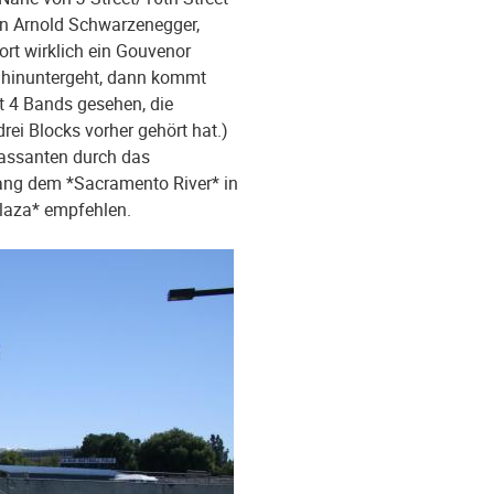
von Arnold Schwarzenegger,
ort wirklich ein Gouvenor
et hinuntergeht, dann kommt
t 4 Bands gesehen, die
ei Blocks vorher gehört hat.)
Passanten durch das
ang dem *Sacramento River* in
laza* empfehlen.