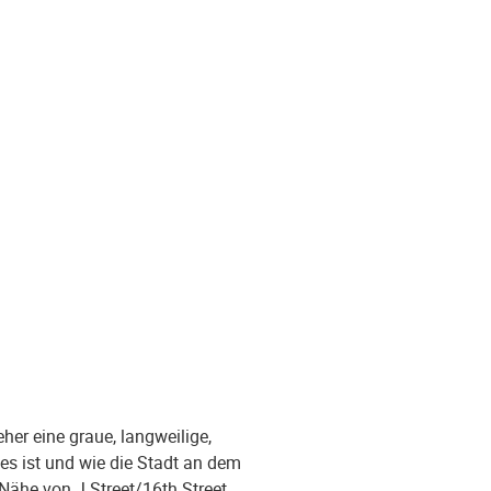
her eine graue, langweilige,
es ist und wie die Stadt an dem
Nähe von J Street/16th Street