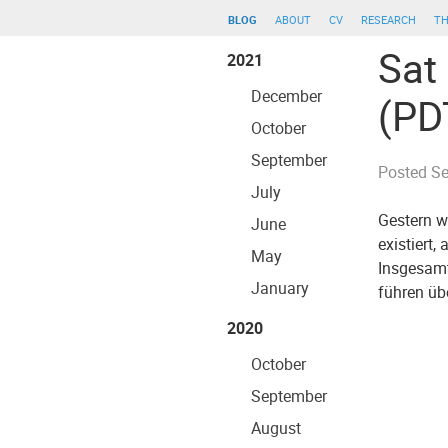
blog
about
cv
research
th
Sat
2021
December
(PD
October
September
Posted
Se
July
Gestern w
June
existiert
May
Insgesamt
January
führen üb
2020
October
September
August