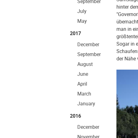
September
hinter de
July
"Governor'
May
übernacht
man in ei
2017
größtente
Sogar in 
December
Schaufens
September
der Nähe 
August
June
April
March
January
2016
December
November