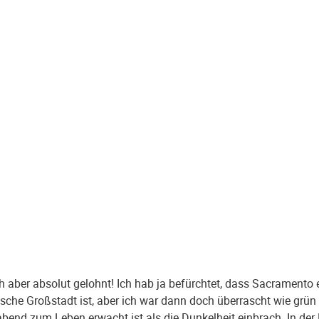
h aber absolut gelohnt! Ich hab ja befürchtet, dass Sacramento e
sche Großstadt ist, aber ich war dann doch überrascht wie grün 
end zum Leben erwacht ist als die Dunkelheit einbrach. In der 