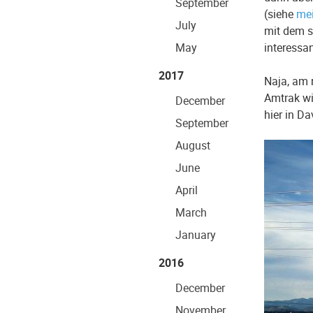
September
(siehe
mei
July
mit dem s
May
interessa
2017
Naja, am 
Amtrak wi
December
hier in Da
September
August
June
April
March
January
2016
December
November