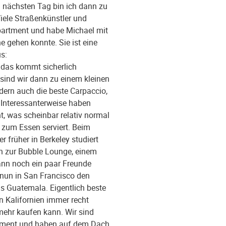
Am nächsten Tag bin ich dann zu
iele Straßenkünstler und
Apartment und habe Michael mit
 gehen konnte. Sie ist eine
s:
 das kommt sicherlich
 sind wir dann zu einem kleinen
ndern auch die beste Carpaccio,
. Interessanterweise haben
, was scheinbar relativ normal
d zum Essen serviert. Beim
 früher in Berkeley studiert
n zur Bubble Lounge, einem
ann noch ein paar Freunde
d nun in San Francisco den
s Guatemala. Eigentlich beste
n Kalifornien immer recht
mehr kaufen kann. Wir sind
artment und haben auf dem Dach