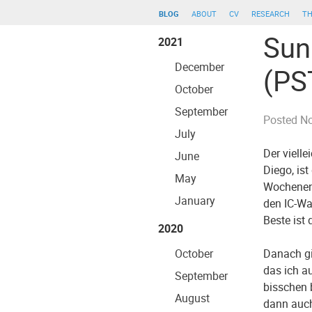
blog
about
cv
research
th
Sun
2021
December
(PS
October
September
Posted
No
July
Der vielle
June
Diego, is
May
Wochenend
January
den IC-Wa
Beste ist
2020
October
Danach gi
das ich a
September
bisschen 
August
dann auch