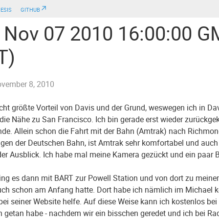
esis
github↗
 Nov 07 2010 16:00:00 G
T)
vember 8, 2010
icht größte Vorteil von Davis und der Grund, weswegen ich in Dav
t die Nähe zu San Francisco. Ich bin gerade erst wieder zurüc
e. Allein schon die Fahrt mit der Bahn (Amtrak) nach Richmond 
gen der Deutschen Bahn, ist Amtrak sehr komfortabel und auch i
 der Ausblick. Ich habe mal meine Kamera gezückt und ein paar B
ng es dann mit BART zur Powell Station und von dort zu meinem
uch schon am Anfang hatte. Dort habe ich nämlich im Michael k
bei seiner Website helfe. Auf diese Weise kann ich kostenlos be
 getan habe - nachdem wir ein bisschen geredet und ich bei Rad