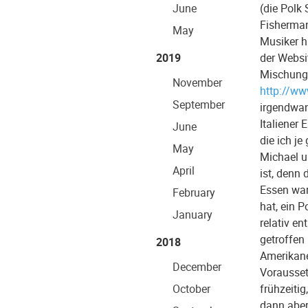
June
(die Polk
Fisherman
May
Musiker h
2019
der Websi
Mischung 
November
http://w
September
irgendwan
Italiener 
June
die ich j
May
Michael u
April
ist, denn 
Essen war
February
hat, ein 
January
relativ e
getroffen
2018
Amerikane
December
Vorausset
October
frühzeiti
dann aber