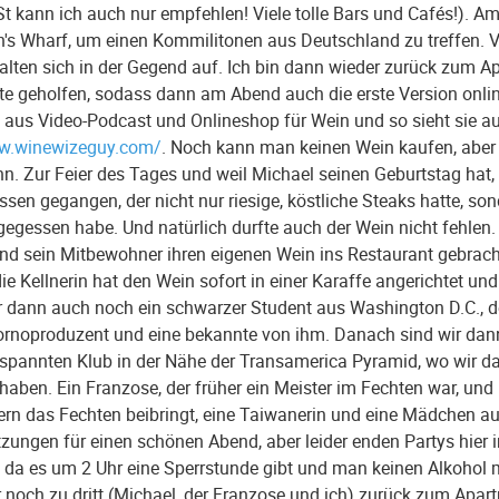
 St kann ich auch nur empfehlen! Viele tolle Bars und Cafés!). 
's Wharf, um einen Kommilitonen aus Deutschland zu treffen. V
alten sich in der Gegend auf. Ich bin dann wieder zurück zum 
te geholfen, sodass dann am Abend auch die erste Version online
aus Video-Podcast und Onlineshop für Wein und so sieht sie au
ww.winewizeguy.com/
. Noch kann man keinen Wein kaufen, aber
n. Zur Feier des Tages und weil Michael seinen Geburtstag hat,
Essen gegangen, der nicht nur riesige, köstliche Steaks hatte, so
e gegessen habe. Und natürlich durfte auch der Wein nicht fehlen
nd sein Mitbewohner ihren eigenen Wein ins Restaurant gebracht
die Kellnerin hat den Wein sofort in einer Karaffe angerichtet un
 dann auch noch ein schwarzer Student aus Washington D.C., der
Pornoproduzent und eine bekannte von ihm. Danach sind wir dan
ntspannten Klub in der Nähe der Transamerica Pyramid, wo wir d
 haben. Ein Franzose, der früher ein Meister im Fechten war, un
rn das Fechten beibringt, eine Taiwanerin und eine Mädchen au
zungen für einen schönen Abend, aber leider enden Partys hier i
g, da es um 2 Uhr eine Sperrstunde gibt und man keinen Alkohol 
 noch zu dritt (Michael, der Franzose und ich) zurück zum Ap