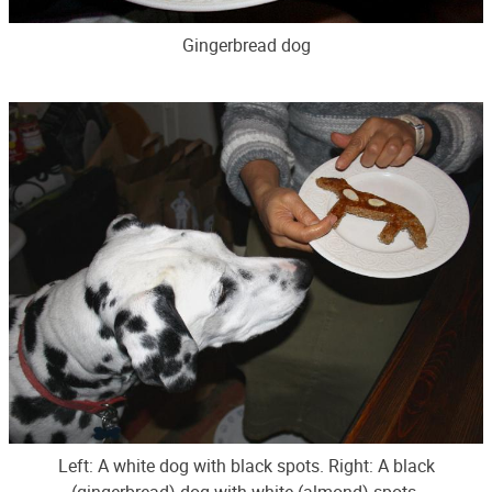
Gingerbread dog
Left: A white dog with black spots. Right: A black
(gingerbread) dog with white (almond) spots.