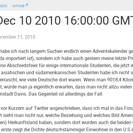
esis
github↗
 Dec 10 2010 16:00:00 GM
cember 11, 2010
 habe ich nach langem Suchen endlich einen Adventskalender ge
a importiert ist), sondern ich habe auch gestern meine letzte 
ne Abschiedsfeier für einige internationale Studenten, die jetzt
 asiatischen und südamerikanischen Studenten habe ich nicht so
errascht, wie viele Deutsche dort waren. Wenn man 9018,4 Kilo
ist, würde man ja eigentlich erwarten, dass man nicht allzu viel
instadt Davis. Das Gegenteil ist allerdings der Fall.
 vor Kurzem auf Twitter angeschrieben, dass ich mal in das Fo
ort sieht man nicht nur, welche Beziehung und welches Bild Amer
en) Herkunftsland haben, sondern dort wurden auch die beiden G
s erste zeigt die Dichte deutschstämmiger Einwohner in den U.S.A