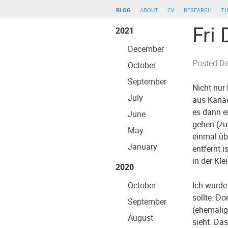
blog
about
cv
research
th
Fri
2021
December
Posted
De
October
September
Nicht nur
July
aus Kanad
es dann ei
June
gehen (zu
May
einmal üb
January
entfernt 
in der Kle
2020
October
Ich wurde
sollte. D
September
(ehemalig
August
sieht. Da